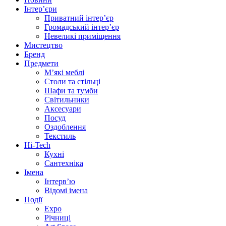
Інтер’єри
Приватний інтер’єр
Громадський інтер’єр
Невеликі приміщення
Мистецтво
Бренд
Предмети
М’які меблі
Столи та стільці
Шафи та тумби
Світильники
Аксесуари
Посуд
Оздоблення
Текстиль
Hi-Tech
Кухні
Сантехніка
Імена
Інтерв’ю
Відомі імена
Події
Expo
Річниці