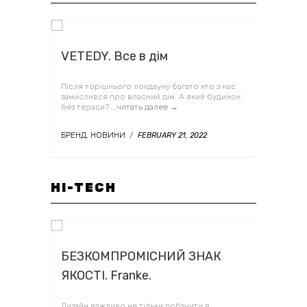
VETEDY. Все в дім
Після торішнього локдауну багато хто з нас
замислився про власний дім. А який будинок
без тераси?
...читать далее →
БРЕНД
,
НОВИНИ
/
FEBRUARY 21, 2022
HI-TECH
БЕЗКОМПРОМІСНИЙ ЗНАК
ЯКОСТІ. Franke.
Дизайн важливо не тільки побачити в