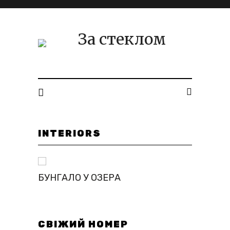
ID. INTERIOR DESIGN
INTERIORS
БУНГАЛО У ОЗЕРА
CHE
СВІЖИЙ НОМЕР