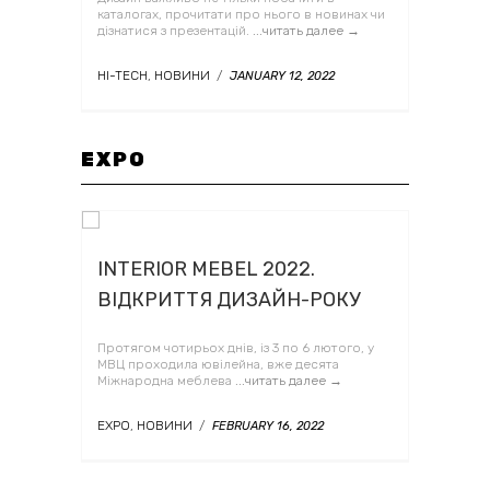
каталогах, прочитати про нього в новинах чи
дізнатися з презентацій.
...читать далее →
HI-TECH
,
НОВИНИ
/
JANUARY 12, 2022
EXPO
INTERIOR MEBEL 2022.
ВІДКРИТТЯ ДИЗАЙН-РОКУ
Протягом чотирьох днів, із 3 по 6 лютого, у
МВЦ проходила ювілейна, вже десята
Міжнародна меблева
...читать далее →
EXPO
,
НОВИНИ
/
FEBRUARY 16, 2022