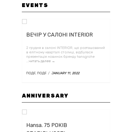
EVENTS
ВЕЧІР У САЛОНІ INTERIOR
2 грудня в салоні INTERIOR, що розташований
в елітному кварталі столиці, відбулася
презентація новинок бренду hansgrohе
...читать далее →
ПОДІЇ
,
ПОДІЇ
/
JANUARY 11, 2022
ANNIVERSARY
Hansa. 75 РОКІВ