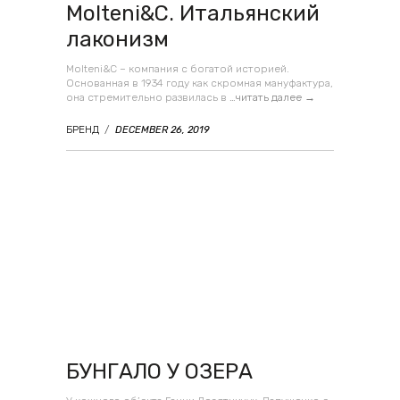
Molteni&C. Итальянский
лаконизм
Molteni&C – компания с богатой историей.
Основанная в 1934 году как скромная мануфактура,
она стремительно развилась в
…читать далее →
БРЕНД
/
DECEMBER 26, 2019
БУНГАЛО У ОЗЕРА