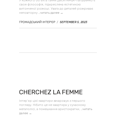
У кожного об’єкта Ганни Десятничук-Папушенко є
своя філософія, підкреслена естетикою
витонченої розкоші. Увага до деталей розкриває
неповторну
…читать далее →
ГРОМАДСЬКИЙ ІНТЕР'ЄР
/
SEPTEMBER 5, 2023
CHERCHEZ LA FEMME
Інтер’єр цієї квартири зачаровує з першого
погляду. Нібито це не квартира у сучасному
мегаполісі, а помешкання аристократки,
…читать
далее →