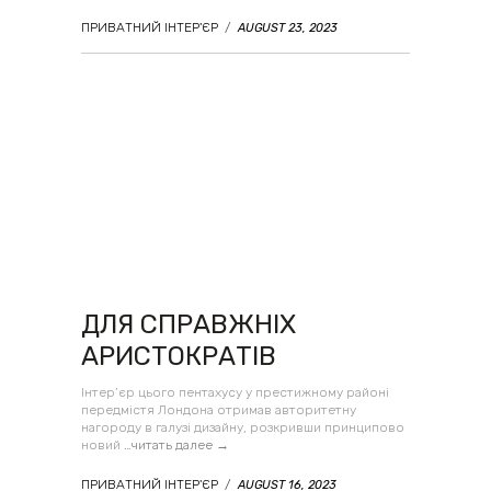
ПРИВАТНИЙ ІНТЕР'ЄР
/
AUGUST 23, 2023
ДЛЯ СПРАВЖНІХ
АРИСТОКРАТІВ
Інтер’єр цього пентахусу у престижному районі
передмістя Лондона отримав авторитетну
нагороду в галузі дизайну, розкривши принципово
новий
…читать далее →
ПРИВАТНИЙ ІНТЕР'ЄР
/
AUGUST 16, 2023