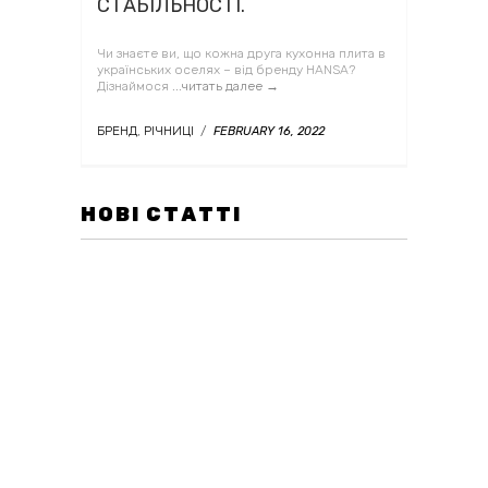
CТАБІЛЬНОСТІ.
Чи знаєте ви, що кожна друга кухонна плита в
українських оселях – від бренду HANSA?
Дізнаймося
...читать далее →
БРЕНД
,
РІЧНИЦІ
/
FEBRUARY 16, 2022
НОВІ СТАТТІ