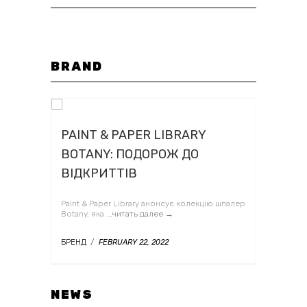
BRAND
PAINT & PAPER LIBRARY
BOTANY: ПОДОРОЖ ДО
ВІДКРИТТІВ
Paint & Paper Library анонсує колекцію шпалер
Botany, яка
...читать далее →
БРЕНД
/
FEBRUARY 22, 2022
NEWS