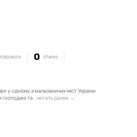
0
тировать
shares
ири у одному з мальовничих міст України
 господині та
…читать далее →