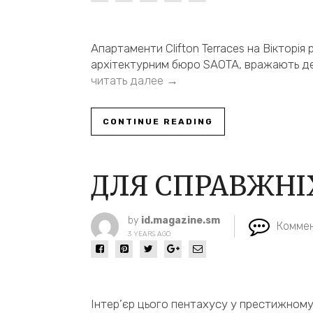
Апартаменти Clifton Terraces на Вікторія
архітектурним бюро SAOTA, вражають де
читать далее →
CONTINUE READING
ДЛЯ СПРАВЖНІ
by
id.magazine.sm
Коммен
3 YEARS AGO
Інтер’єр цього пентахусу у престижном