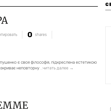
С
РА
0
тировать
shares
пушенко є своя філософія, підкреслена естетикою
озкриває неповторну
…читать далее →
FEMME