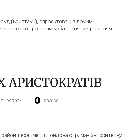
 роуд (Кейптаун), спроєктовані відомим
лікатно інтегрованим урбаністичним рішенням
…
Х АРИСТОКРАТІВ
0
тировать
shares
у районі передмістя Лондона отримав авторитетну