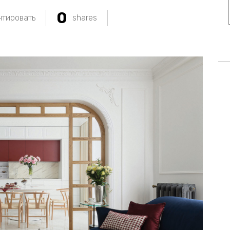
0
тировать
shares