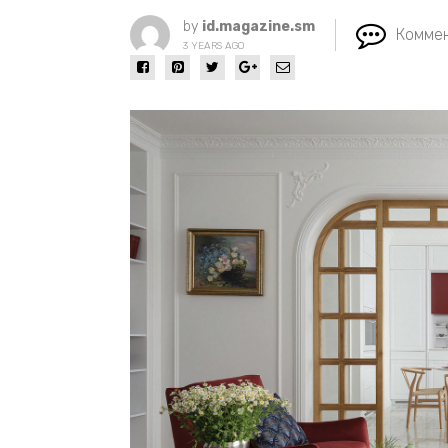
by
id.magazine.sm
Коммен
3 YEARS AGO