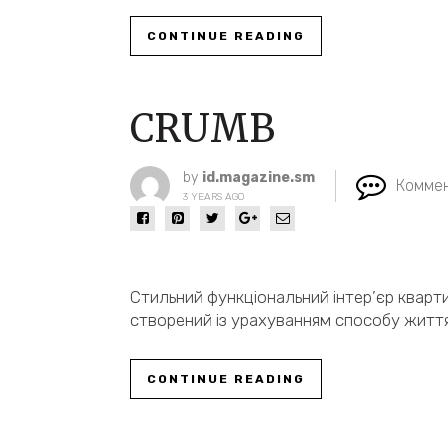
CONTINUE READING
CRUMB
by
id.magazine.sm
Коммен
3 YEARS AGO
Стильний функціональний інтер’єр кварт
створений із урахуванням способу життя
CONTINUE READING