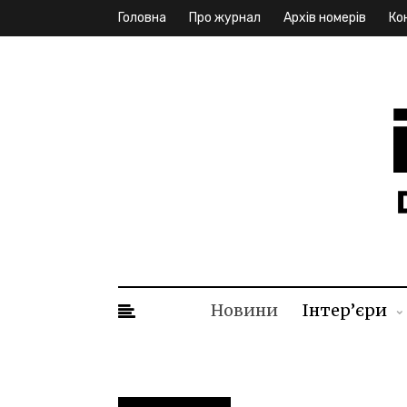
Головна
Про журнал
Архів номерів
Ко
ID. I
Новини
Інтер’єри