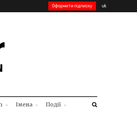
Оформити підписку
uk
h
Імена
Події