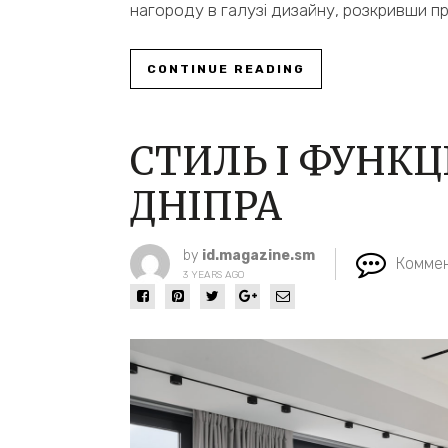
нагороду в галузі дизайну, розкривши 
CONTINUE READING
СТИЛЬ І ФУНКЦІ
ДНІПРА
by
id.magazine.sm
Коммен
3 YEARS AGO