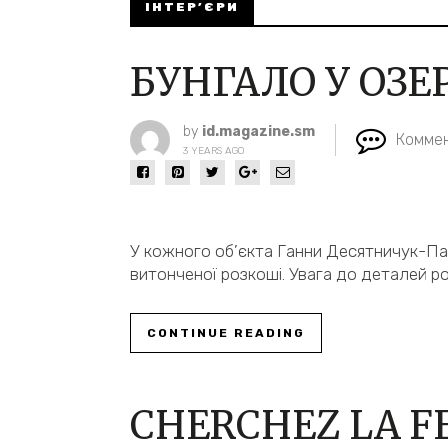
ІНТЕР’ЄРИ
БУНГАЛО У ОЗЕ
by
id.magazine.sm
Коммен
3 YEARS AGO
У кожного об’єкта Ганни Десятничук-Па
витонченої розкоші. Увага до деталей р
CONTINUE READING
CHERCHEZ LA 