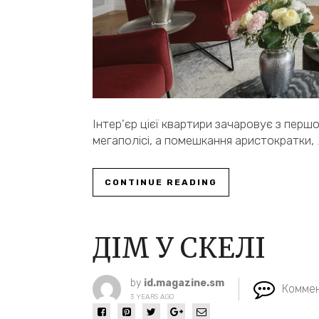
Інтер’єр цієї квартири зачаровує з перш
мегаполісі, а помешкання аристократки,
CONTINUE READING
ДІМ У СКЕЛІ
by
id.magazine.sm
Коммен
3 YEARS AGO