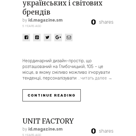
українських і світових
брендів
by
id.magazine.sm
0
shares
5 YEARS AGO
Неординарний дизайн-простір, що
розташований на Глибочицькій, 105 – це
місце, в якому сміливо можливо ігнорувати
тенденції, персоналізувати
…читать далее →
CONTINUE READING
UNIT FACTORY
by
id.magazine.sm
0
shares
5 YEARS AGO