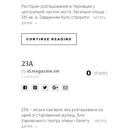
Ресторан розташований в Чернівцях у
центральній частині міста. Загальна площа –
361 кв. м. Завданням було створити
…читать
далее →
CONTINUE READING
23A
by
id.magazine.sm
0
shares
5 YEARS AGO
23А – міська кав’ярня, яка розташована на
одній зі старовинних вулиць, біля
Харківського театру опери і балету.
…читать
далее →