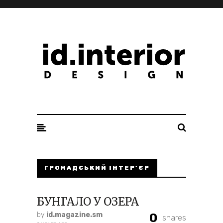
ID. INTERIOR DESIGN
ГРОМАДСЬКИЙ ІНТЕР’ЄР
БУНГАЛО У ОЗЕРА
by
id.magazine.sm
0
shares