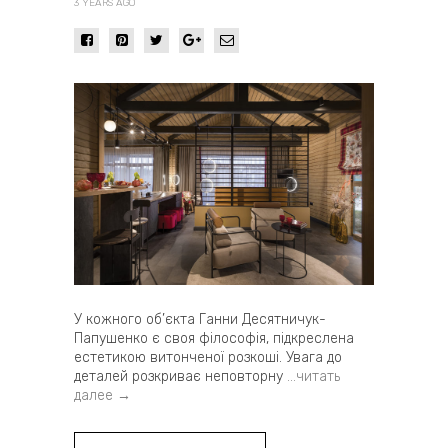
3 YEARS AGO
У кожного об’єкта Ганни Десятничук-
Папушенко є своя філософія, підкреслена
естетикою витонченої розкоші. Увага до
деталей розкриває неповторну
…читать
далее →