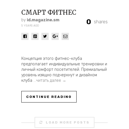
СМАРТ ФИТНЕС
by
id.magazine.sm
0
shares
5 YEARS AGO
Концепция этого фитнес-клуба
предполагает индивидуальные тренировки и
личный комфорт посетителей. Премиальный
уровень изящно подчеркнут и дизайном
клуба
…читать далее →
CONTINUE READING
LOAD MORE POSTS