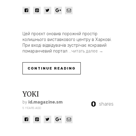
Цей проєкт оновив порожній простір
колишнього виставкового центру в Харкові.
При вході відвідувачів зустрічає яскравий
помаранчевий портал
…читать далее →
CONTINUE READING
YOKI
by
id.magazine.sm
0
shares
5 YEARS AGO