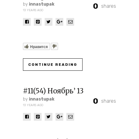
by
innastupak
0
shares
13 YEARS AGO
Нравится
CONTINUE READING
#11(54) Ноябрь’ 13
by
innastupak
0
shares
13 YEARS AGO