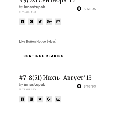
#9(52) Сентябрь’ 13
by
innastupak
0
shares
13 YEARS AGO
Like Button Notice
view
(
)
CONTINUE READING
#7-8(51) Июль-Август’ 13
by
innastupak
0
shares
13 YEARS AGO