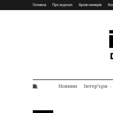
Головна
Про журнал
Архів номерів
Ко
ID. I
Новини
Інтер’єри