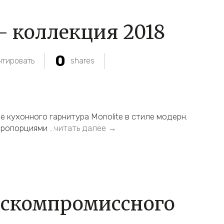
– коллекция 2018
0
тировать
shares
 кухонного гарнитура Monolite в стиле модерн.
пропорциями
…читать далее →
ескомпромиссного