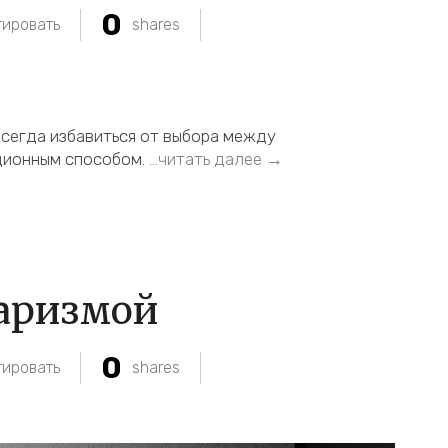
0
ировать
shares
всегда избавиться от выбора между
ционным способом.
…читать далее →
харизмой
0
ировать
shares