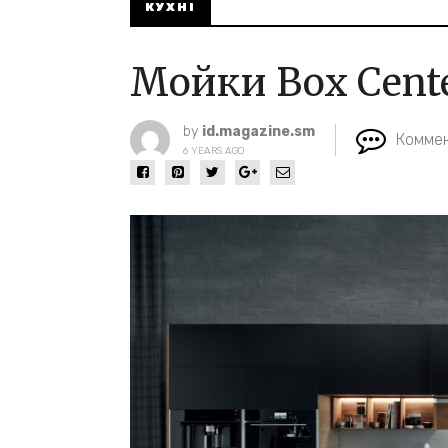
КУХНІ
Мойки Box Cent
by
id.magazine.sm
Коммен
6 YEARS AGO