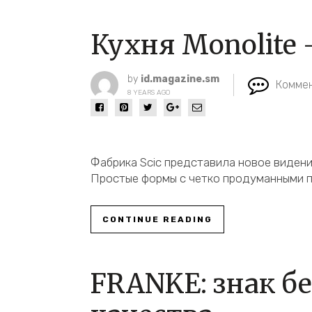
Кухня Monolite 
by
id.magazine.sm
Коммен
8 YEARS AGO
Фабрика Scic представила новое видение
Простые формы с четко продуманными 
CONTINUE READING
FRANKE: знак б