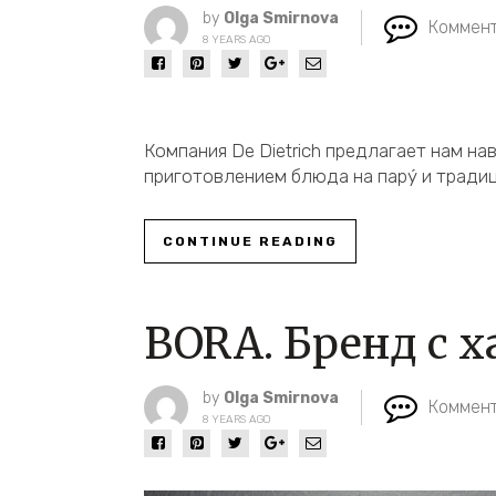
by
Olga Smirnova
Коммент
8 YEARS AGO
Компания De Dietrich предлагает нам на
приготовлением блюда на парý и тради
CONTINUE READING
BORA. Бренд с 
by
Olga Smirnova
Коммент
8 YEARS AGO