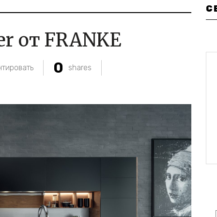
С
er от FRANKE
0
тировать
shares