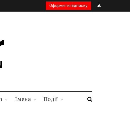
Оформити підписку
uk
h
Імена
Події