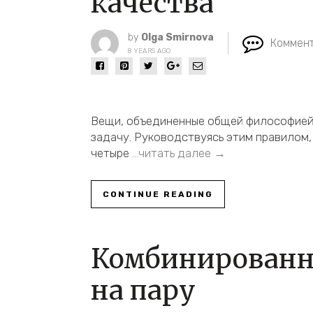
качества
by
Olga Smirnova
Коммент
8 YEARS AGO
Вещи, объединенные общей философией
задачу. Руководствуясь этим правилом
четыре
…читать далее →
CONTINUE READING
Комбинированн
на пару