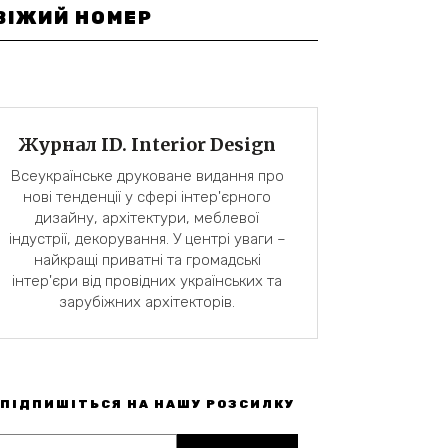
ВІЖИЙ НОМЕР
Журнал ID. Interior Design
Всеукраїнське друковане видання про
нові тенденції у сфері інтер'єрного
дизайну, архітектури, меблевої
індустрії, декорування. У центрі уваги –
найкращі приватні та громадські
інтер'єри від провідних українських та
зарубіжних архітекторів.
ПІДПИШІТЬСЯ НА НАШУ РОЗСИЛКУ