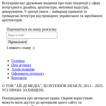
Всеукраїнське друковане видання про нові тенденції у сфері
інтер'єрного дизайну, архітектури, меблевої індустрії,
декорування. У центрі уваги – найкращі приватні та
громадські інтер'єри від провідних українських та зарубіжних
архітекторів.
Підпишіться на нашу розсилку
І ніякого спаму :)
Головна
Про журнал
Архів номерів
Оформити підписку
Контакти
© ТОВ "АЙ-ДІ МЕДІА", ID.INTERIOR DESIGN, 2013 – 2025.
УСІ ПРАВА ЗАХИЩЕНІ.
Попередження про авторські права: Окремі користувачі
можуть мати доступ до матеріалів цього сайту та