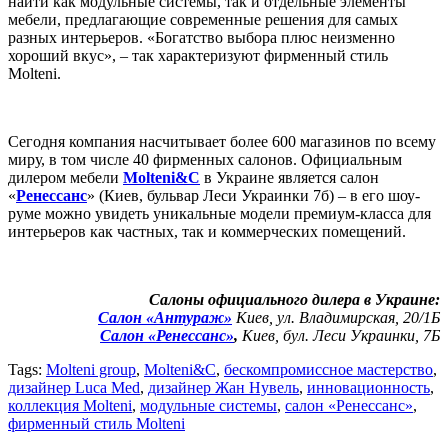
найти как модульные системы, так и отдельные элементы
мебели, предлагающие современные решения для самых
разных интерьеров. «Богатство выбора плюс неизменно
хороший вкус», – так характеризуют фирменный стиль
Molteni.
Сегодня компания насчитывает более 600 магазинов по всему
миру, в том числе 40 фирменных салонов. Официальным
дилером мебели
Molteni&C
в Украине является салон
«
Ренессанс
» (Киев, бульвар Леси Украинки 7б) – в его шоу-
руме можно увидеть уникальные модели премиум-класса для
интерьеров как частных, так и коммерческих помещений.
Салоны официального дилера в Украине:
Салон «Антураж»
Киев, ул. Владимирская, 20/1Б
Салон «Ренессанс»
,
Киев, бул. Леси Украинки, 7Б
Tags:
Molteni group
,
Molteni&C
,
бескомпромиссное мастерство
,
дизайнер Luca Med
,
дизайнер Жан Нувель
,
инновационность
,
коллекция Molteni
,
модульные системы
,
салон «Ренессанс»
,
фирменный стиль Molteni