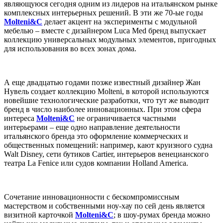
являющуюся сегодня одним из лидеров на итальянском рынке
комплексных интерьерных решений. В эти же 70-ые годы
Molteni&C
делает акцент на эксперименты с модульной
мебелью – вместе с дизайнером Luca Med бренд выпускает
коллекцию универсальных модульных элементов, пригодных
для использования во всех зонах дома.
А еще двадцатью годами позже известный дизайнер Жан
Нувель создает коллекцию Molteni, в которой используются
новейшие технологические разработки, что тут же выводит
бренд в число наиболее инновационных. При этом сфера
интереса
Molteni&C
не ограничивается частными
интерьерами – еще одно направление деятельности
итальянского бренда это оформление коммерческих и
общественных помещений: например, кают круизного судна
Walt Disney, сети бутиков Cartier, интерьеров венецианского
театра La Fenice или судов компании Holland America.
Сочетание инновационности с бескомпромиссным
мастерством и собственными ноу-хау по сей день является
визитной карточкой
Molteni&C
; в шоу-румах бренда можно