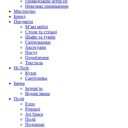
Громадський інтер’єр
Невеликі приміщення
Мистецтво
Бренд
Предмети
М’які меблі
Столи та стільці
Шафи та тумби
Світильники
Аксесуари
Посуд
Оздоблення
Текстиль
Hi-Tech
Кухні
Сантехніка
Імена
Інтерв’ю
Відомі імена
Події
Expo
Річниці
Art Space
Події
Подорожі