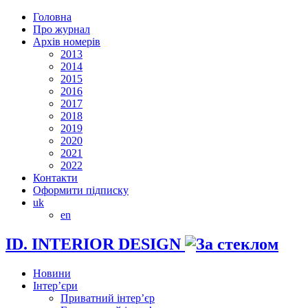
Головна
Про журнал
Архів номерів
2013
2014
2015
2016
2017
2018
2019
2020
2021
2022
Контакти
Оформити підписку
uk
en
ID. INTERIOR DESIGN
Новини
Інтер’єри
Приватний інтер’єр