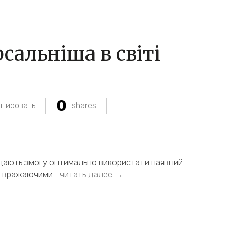
сальніша в світі
0
тировать
shares
 дають змогу оптимально використати наявний
із вражаючими
…читать далее →