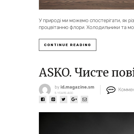
У природі ми можемо спостерігати, як різ
процвітанню флори. Холодильники та мо
CONTINUE READING
ASKO. Чисте пов
by
id.magazine.sm
Коммен
5 YEARS AGO