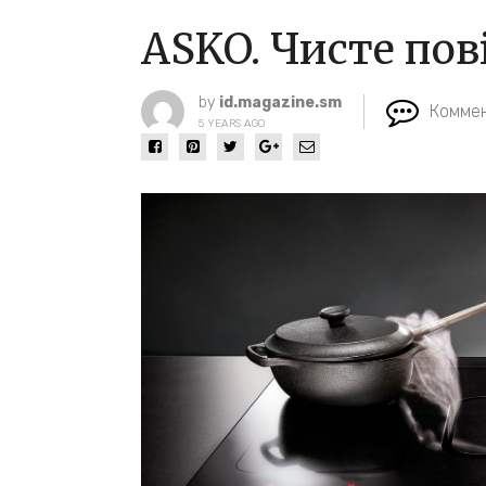
ASKO. Чисте пов
by
id.magazine.sm
Коммен
5 YEARS AGO