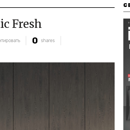
С
ic Fresh
0
тировать
shares