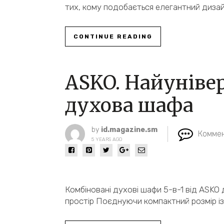
тих, кому подобається елегантний диза
CONTINUE READING
ASKO. Найунівер
духова шафа
by
id.magazine.sm
Коммен
5 YEARS AGO
Комбіновані духові шафи 5-в-1 від ASKO
простір Поєднуючи компактний розмір 