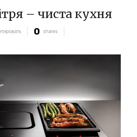
ітря – чиста кухня
0
тировать
shares