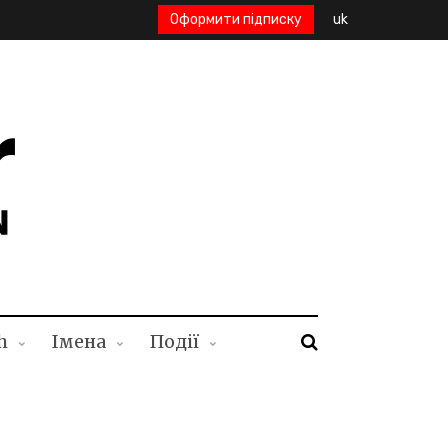
Оформити підписку
uk
h
Імена
Події