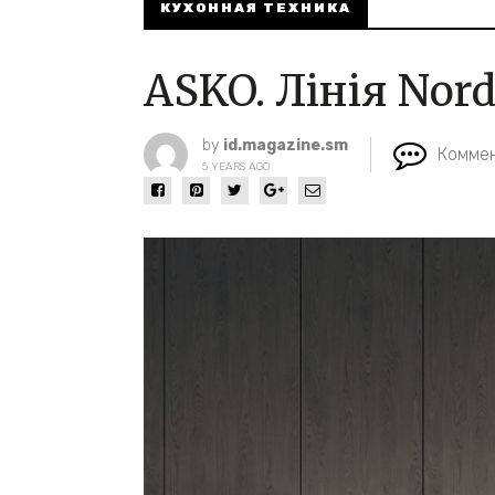
КУХОННАЯ ТЕХНИКА
ASKO. Лінія Nord
by
id.magazine.sm
Коммен
5 YEARS AGO