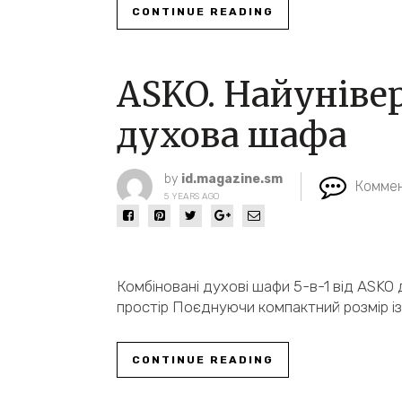
CONTINUE READING
ASKO. Найунівер
духова шафа
by
id.magazine.sm
Коммен
5 YEARS AGO
Комбіновані духові шафи 5-в-1 від ASKO
простір Поєднуючи компактний розмір 
CONTINUE READING