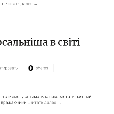
йн
…читать далее →
сальніша в світі
0
тировать
shares
 дають змогу оптимально використати наявний
із вражаючими
…читать далее →