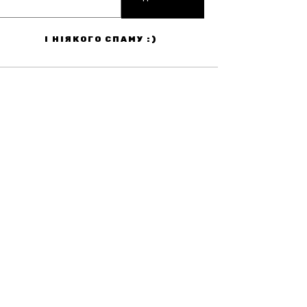
І НІЯКОГО СПАМУ :)