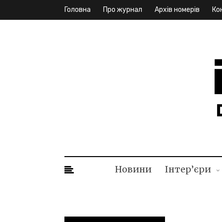
Головна
Про журнал
Архів номерів
Ко
ID. I
Новини
Інтер’єри