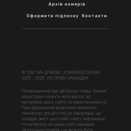
Архів номерів
Оформити підписку
Контакти
© ТОВ "АЙ-ДІ МЕДІА", ID.INTERIOR DESIGN,
2013 – 2025. УСІ ПРАВА ЗАХИЩЕНІ.
Попередження про авторські права: Окремі
користувачі можуть мати доступ до
матеріалів цього сайту та завантажувати їх.
Таке відтворення дозволено виключно
тимчасово для доступу до інформації, що
складає зміст цього веб-сайту. Інформація
та матеріали на цьому сайті захищені
авторським правом і не можуть бути