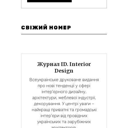
СВІЖИЙ НОМЕР
Журнал ID. Interior
Design
Всеукраїнське друковане видання
про нові тенденції у сфері
інтер'єрного дизайну,
архітектури, меблевої індустрії,
декорування. У центрі уваги –
найкращі приватні та громадські
інтер'єри від провідних
українських та зарубіжних
архітекторів.