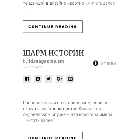
тенденций в дизайне квартир
…читать далее
→
CONTINUE READING
ШАРМ ИСТОРИИ
by
id.magazine.sm
0
shares
5 YEARS AGO
Расположенная в историческом, если не
сказать, культовом центре Киева – на
Андреевском спуске – эта квартира имела
…читать далее →
CONTINUE READING