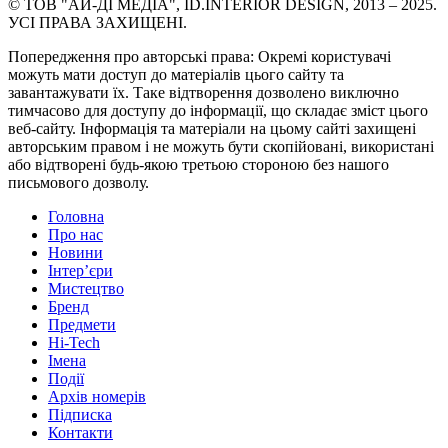
© ТОВ "АЙ-ДІ МЕДІА", ID.INTERIOR DESIGN, 2013 – 2025.
УСІ ПРАВА ЗАХИЩЕНІ.
Попередження про авторські права: Окремі користувачі
можуть мати доступ до матеріалів цього сайту та
завантажувати їх. Таке відтворення дозволено виключно
тимчасово для доступу до інформації, що складає зміст цього
веб-сайту. Інформація та матеріали на цьому сайті захищені
авторським правом і не можуть бути скопійовані, використані
або відтворені будь-якою третьою стороною без нашого
письмового дозволу.
Головна
Про нас
Новини
Інтер’єри
Мистецтво
Бренд
Предмети
Hi-Tech
Імена
Події
Архів номерів
Підписка
Контакти