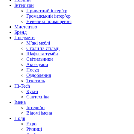
Інтер’єри
Приватний інтер’єр
Громадський інтер’єр
Невеликі приміщення
Мистецтво
Бренд
Предмети
М’які меблі
Столи та стільці
Шафи та тумби
Світильники
Аксесуари
Посуд
Оздоблення
Текстиль
Hi-Tech
Кухні
Сантехніка
Імена
Інтерв’ю
Відомі імена
Події
Expo
Річниці