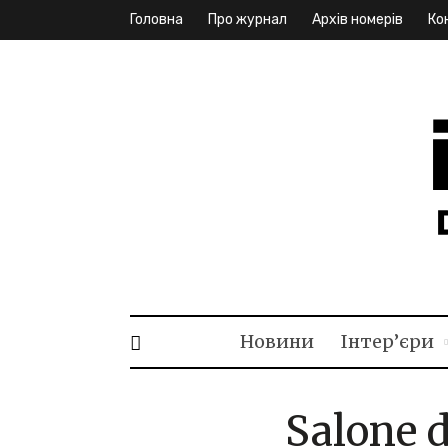
Головна
Про журнал
Архів номерів
Ко
ID. IN
Новини
Інтер’єри
Salone d