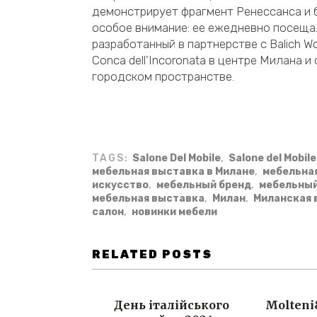
демонстрирует фрагмент Ренессанса и 
особое внимание: ее ежедневно посещал
разработанный в партнерстве с Balich W
Conca dell’Incoronata в центре Милана
городском пространстве.
TAGS:
Salone Del Mobile
,
Salone del Mobil
мебельная выставка в Милане
,
мебельна
искусство
,
мебельный бренд
,
мебельный
мебельная выставка
,
Милан
,
Миланская 
салон
,
новинки мебели
RELATED POSTS
День італійського
Molteni