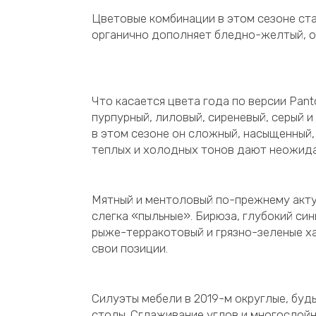
Цветовые комбинации в этом сезоне ста
органично дополняет бледно-желтый, о
Что касается цвета года по версии Panto
пурпурный, лиловый, сиреневый, серый и 
в этом сезоне он сложный, насыщенный, 
теплых и холодных тонов дают неожида
Мятный и ментоловый по-прежнему актуа
слегка «пыльные». Бирюза, глубокий син
рыже-терракотовый и грязно-зеленые ха
свои позиции.
Силуэты мебели в 2019-м округлые, буд
столы. Сглаживание углов и многослойн