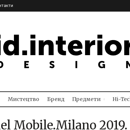
нтакти
TERIOR DESIGN
Мистецтво
Бренд
Предмети
Hi-Tec
el Mobile.Milano 2019