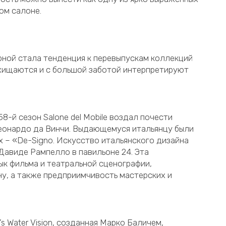
ом салоне.
рной стала тенденция к перевыпускам коллекций
хищаются и с большой заботой интерпретируют
8-й сезон Salone del Mobile воздал почести
еонардо да Винчи. Выдающемуся итальянцу были
х – «De-Signo. Искусство итальянского дизайна
Давиде Рампелло в павильоне 24. Эта
ык фильма и театральной сценографии,
у, а также предприимчивость мастерских и
s Water Vision, созданная Марко Баличем,