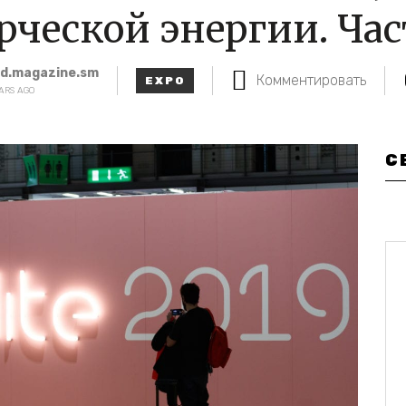
рческой энергии. Час
id.magazine.sm
Комментировать
EXPO
ARS AGO
С