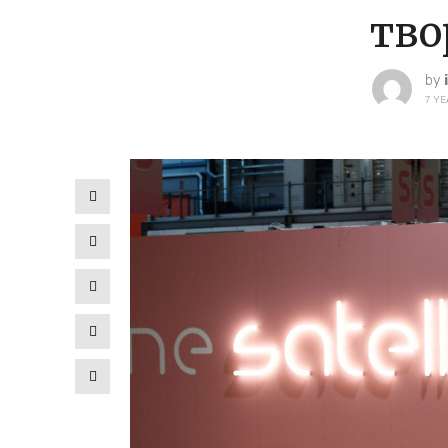
тво
by
7 YE