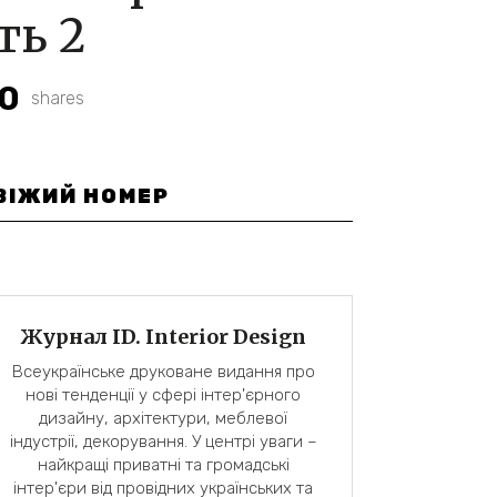
ть 2
0
shares
ВІЖИЙ НОМЕР
Журнал ID. Interior Design
Всеукраїнське друковане видання про
нові тенденції у сфері інтер'єрного
дизайну, архітектури, меблевої
індустрії, декорування. У центрі уваги –
найкращі приватні та громадські
інтер'єри від провідних українських та