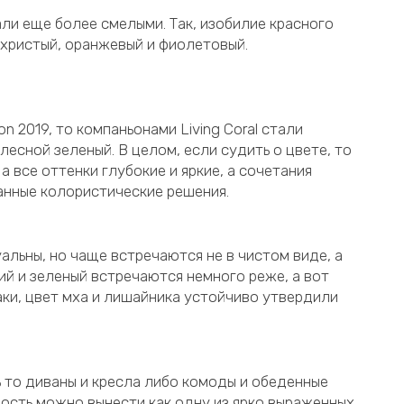
ли еще более смелыми. Так, изобилие красного
христый, оранжевый и фиолетовый.
n 2019, то компаньонами Living Coral стали
лесной зеленый. В целом, если судить о цвете, то
а все оттенки глубокие и яркие, а сочетания
нные колористические решения.
льны, но чаще встречаются не в чистом виде, а
ий и зеленый встречаются немного реже, а вот
ки, цвет мха и лишайника устойчиво утвердили
ь то диваны и кресла либо комоды и обеденные
ость можно вынести как одну из ярко выраженных