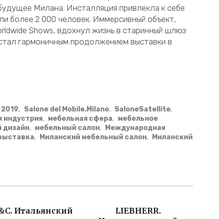
будущее Милана. Инсталляция привлекла к себе
и более 2 000 человек. Иммерсивный объект,
orldwide Shows, вдохнул жизнь в старинный шлюз
 и стал гармоничным продолжением выставки в
e 2019
,
Salone del Mobile.Milano
,
SaloneSatellite
,
я индустрия
,
мебельная сфера
,
мебельное
 дизайн
,
мебельный салон
,
Международная
выставка
,
Миланский мебельный салон
,
Миланский
&C. Итальянский
LIEBHERR.