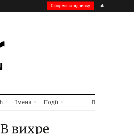
Оформити підписку
uk
h
Імена
Події
. В вихре