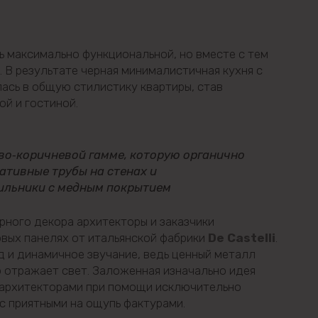
 максимально функциональной, но вместе с тем
 В результате черная минималистичная кухня с
ась в общую стилистику квартиры, став
й и гостиной.
во‑коричневой гамме, которую органично
ативные трубы на стенах и
ильники с медным покрытием
рного декора архитекторы и заказчики
овых панелях от итальянской фабрики
De Castelli
.
 и динамичное звучание, ведь ценный металл
 отражает свет. Заложенная изначально идея
 архитекторами при помощи исключительно
с приятными на ощупь фактурами.