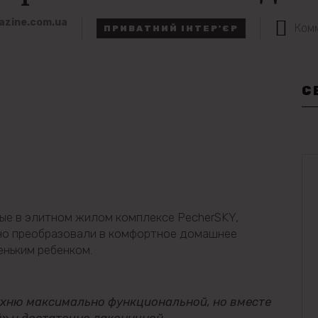
azine.com.ua
Ком
ПРИВАТНИЙ ІНТЕР'ЄР
С
ые в элитном жилом комплексе PecherSKY,
о преобразовали в комфортное домашнее
еньким ребенком.
ухню максимально функциональной, но вместе