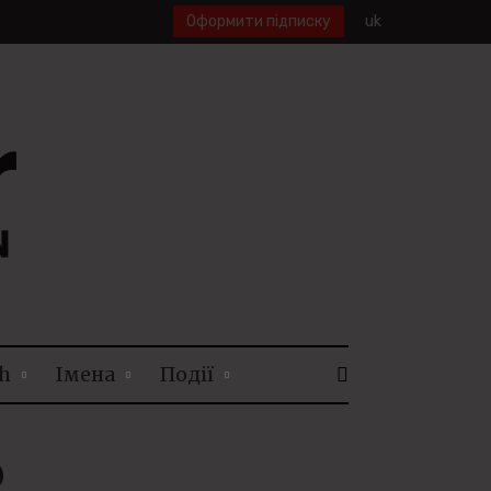
Оформити підписку
uk
h
Імена
Події
ю