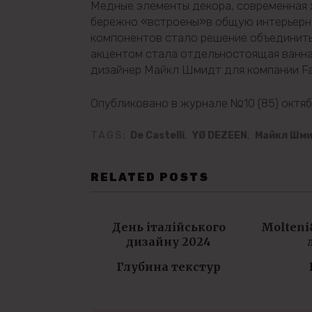
Медные элементы декора, современная ж
бережно «встроены»в общую интерьерну
компонентов стало решение объединить
акцентом стала отдельностоящая ванна
дизайнер Майкл Шмидт для компании Fal
Опубликовано в журнале №10 (85) октяб
TAGS:
De Castelli
,
YØ DEZEEN
,
Майкл Шм
RELATED POSTS
День італійського
Molteni
дизайну 2024
Глубина текстур