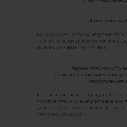
с тем «незаметно
Авторы проекта
Как результат, интерьер апартаментов, 
получился весьма разносторонним: выде
функциональным и практичным.
Черная минималистичн
прекрасно вписалась в общую
продолжением з
Его планировочная концепция всецело 
пространства, а именно разделение на 
данном случае общественная зона состо
столовой и прихожей.