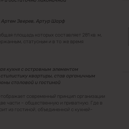
й» и достаточно лаконичной
 Артем Зверев, Артур Шарф
общая площадь которых составляет 281 кв. м,
ржанным, статусным и в то же время
ая кухня с островным элементом
 стилистику квартиры, став органичным
оны столовой и гостиной
отображает современный принцип организации
две части – общественную и приватную. Где в
ит из гостиной, объединенной с кухней-