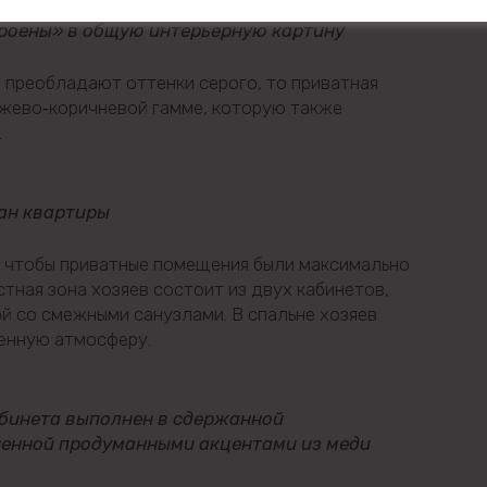
ременная
живопись, дизайнерская мебель
троены»
в общую интерьерную картину
 преобладают оттенки серого, то приватная
ежево‑коричневой гамме, которую также
.
ан квартиры
, чтобы приватные помещения были максимально
тная зона хозяев состоит из двух кабинетов,
ой со смежными санузлами. В спальне хозяев
венную атмосферу.
абинета выполнен в сдержанной
ненной продуманными акцентами из меди