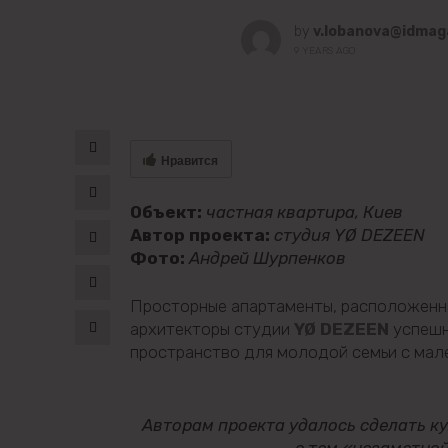
by
v.lobanova@idmag
9 YEARS AGO
Нравится
Объект:
частная квартира, Киев
Автор проекта:
студия YØ DEZEEN
Фото:
Андрей Шурпенков
Просторные апартаменты, расположенн
архитекторы студии
YØ DEZEEN
успешн
пространство для молодой семьи с мал
Авторам проекта удалось сделать к