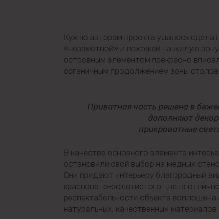
Кухню авторам проекта удалось сделать
«незаметной» и похожей на жилую зону.
островным элементом прекрасно вписал
органичным продолжением зоны столово
Приватная часть решена в беже
дополняют декор
прикроватные свет
В качестве основного элемента интерье
остановили свой выбор на медных стен
Они придают интерьеру благородный вид
красновато-золотистого цвета отлично
респектабельности объекта воплощена
натуральных, качественных материалов 