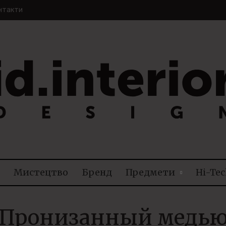
нтакти
TERIOR DESIGN
Мистецтво
Бренд
Предмети
Hi-Tec
Пронизанный медь