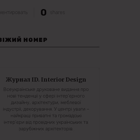
0
ментировать
shares
ВІЖИЙ НОМЕР
Журнал ID. Interior Design
Всеукраїнське друковане видання про
нові тенденції у сфері інтер'єрного
дизайну, архітектури, меблевої
індустрії, декорування. У центрі уваги –
найкращі приватні та громадські
інтер'єри від провідних українських та
зарубіжних архітекторів.