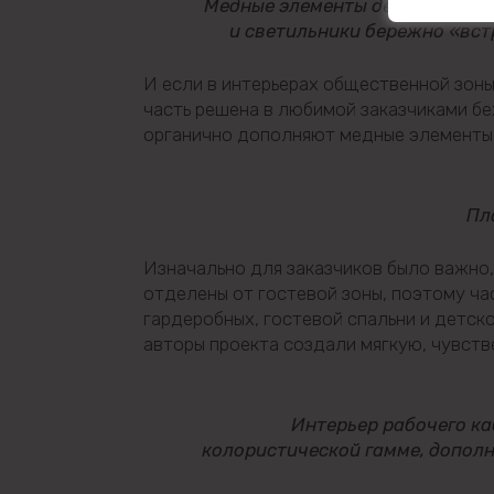
Медные элементы декора, сов
и светильники бережно «вс
И если в интерьерах общественной зоны
часть решена в любимой заказчиками б
органично дополняют медные элементы
Пл
Изначально для заказчиков было важно
отделены от гостевой зоны, поэтому час
гардеробных, гостевой спальни и детск
авторы проекта создали мягкую, чувст
Интерьер рабочего к
колористической гамме, допол