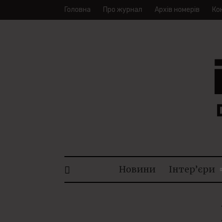
Головна
Про журнал
Архів номерів
Ко
ID. IN
Новини
Інтер’єри