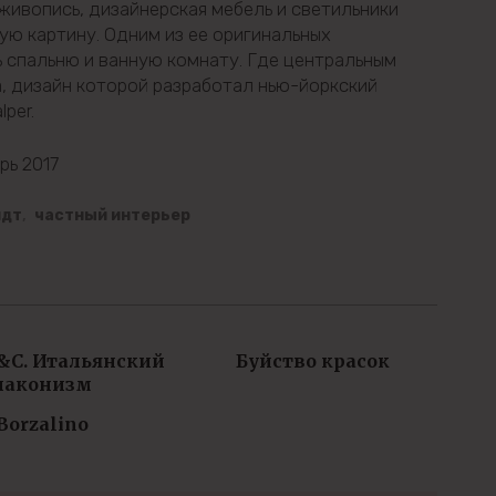
ивопись, дизайнерская мебель и светильники
ю картину. Одним из ее оригинальных
 спальню и ванную комнату. Где центральным
, дизайн которой разработал нью-йоркский
per.
рь 2017
идт
,
частный интерьер
&C. Итальянский
Буйство красок
лаконизм
Borzalino