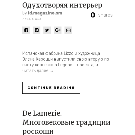
Одухотворяя интерьер
by
id.magazine.sm
0
shares
7 YEARS AGO
Испанская фабрика Lizzo и художница
Элена Кароцци выпустили свою вторую по
счету коллекцию Legend – проекта, в
…
читать далее →
CONTINUE READING
De Lamerie.
Многовековые традиции
роскоши