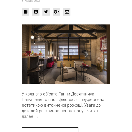
3 YEARS AGO
У кожного об’єкта Ганни Десятничук-
Папушенко є своя філософія, підкреслена
естетикою витонченої розкоші. Увага до
деталей розкриває неповторну
…читать
далее →