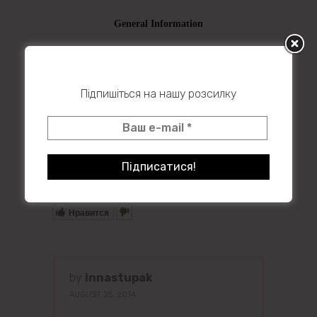
Підпишіться на нашу розсилку
Powered by
Issuu
Publish for Free
Нравится
by
innastupak
AUGUST 25, 2014