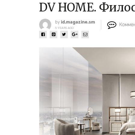
DV HOME. Филос
by
id.magazine.sm
Коммен
5 YEARS AGO