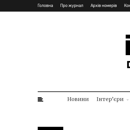
Головна
Про журнал
Архів номерів
Ко
ID. I
Новини
Інтер’єри