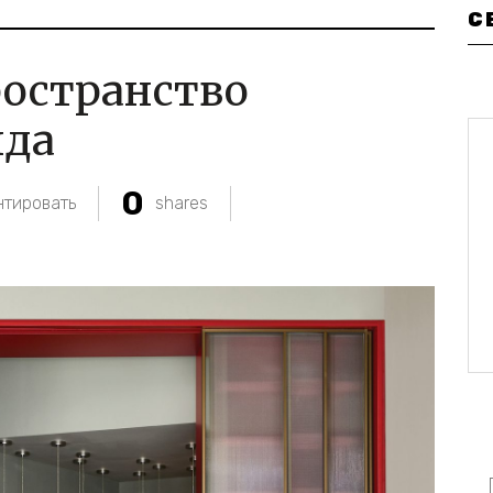
С
ространство
нда
0
тировать
shares