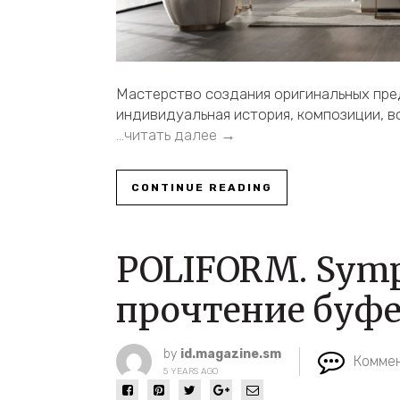
Мастерство создания оригинальных пред
индивидуальная история, композиции, 
…читать далее →
CONTINUE READING
POLIFORM. Symp
прочтение буф
by
id.magazine.sm
Коммен
5 YEARS AGO