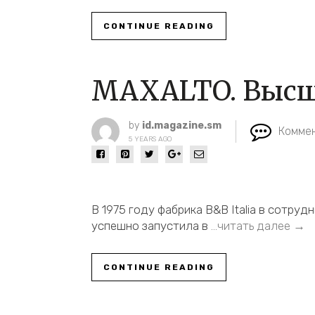
CONTINUE READING
MAXALTO. Высше
by
id.magazine.sm
Коммен
5 YEARS AGO
В 1975 году фабрика B&B Italia в сотру
успешно запустила в
…читать далее →
CONTINUE READING