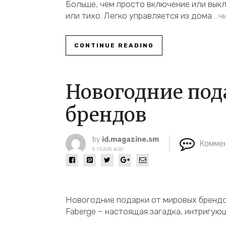
Больше, чем просто включение или выкл
или тихо. Легко управляется из дома
…чи
CONTINUE READING
Новогодние под
брендов
by
id.magazine.sm
Коммен
5 YEARS AGO
Новогодние подарки от мировых брендов: 
Faberge – настоящая загадка, интригую