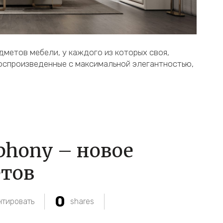
метов мебели, у каждого из которых своя,
воспроизведенные с максимальной элегантностью,
hony – новое
етов
0
тировать
shares