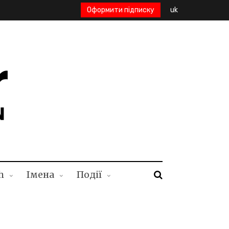
Оформити підписку
uk
h
Імена
Події