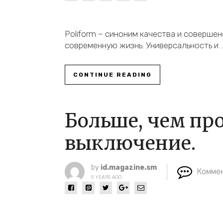
Poliform – синоним качества и соверше
современную жизнь. Универсальность и
CONTINUE READING
Больше, чем пр
выключение.
by
id.magazine.sm
Коммен
5 YEARS AGO