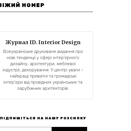
ВІЖИЙ НОМЕР
Журнал ID. Interior Design
Всеукраїнське друковане видання про
нові тенденції у сфері інтер'єрного
дизайну, архітектури, меблевої
індустрії, декорування. У центрі уваги –
найкращі приватні та громадські
інтер'єри від провідних українських та
зарубіжних архітекторів.
ПІДПИШІТЬСЯ НА НАШУ РОЗСИЛКУ