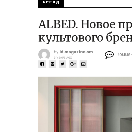
БРЕНД
ALBED. Новое п
культового бре
by
id.magazine.sm
Коммен
5 YEARS AGO