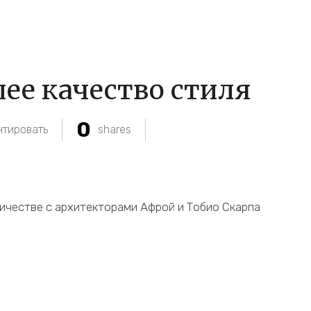
е качество стиля
0
тировать
shares
дничестве с архитекторами Афрой и Тобио Скарпа