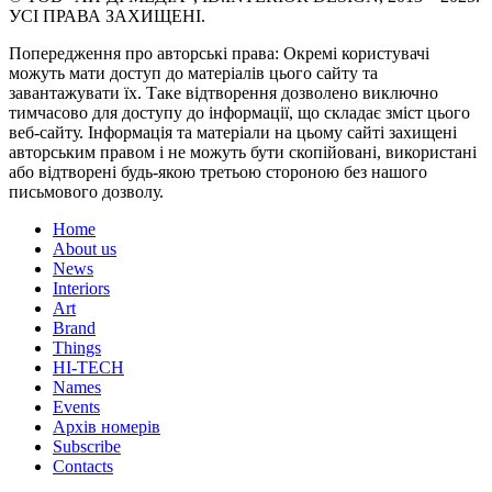
УСІ ПРАВА ЗАХИЩЕНІ.
Попередження про авторські права: Окремі користувачі
можуть мати доступ до матеріалів цього сайту та
завантажувати їх. Таке відтворення дозволено виключно
тимчасово для доступу до інформації, що складає зміст цього
веб-сайту. Інформація та матеріали на цьому сайті захищені
авторським правом і не можуть бути скопійовані, використані
або відтворені будь-якою третьою стороною без нашого
письмового дозволу.
Home
About us
News
Interiors
Art
Brand
Things
HI-TECH
Names
Events
Архів номерів
Subscribe
Contacts