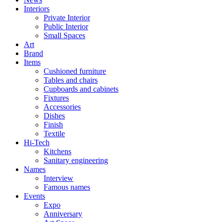
Interiors
Private Interior
Public Interior
Small Spaces
Art
Brand
Items
Cushioned furniture
Tables and chairs
Cupboards and cabinets
Fixtures
Accessories
Dishes
Finish
Textile
Hi-Tech
Kitchens
Sanitary engineering
Names
Interview
Famous names
Events
Expo
Anniversary