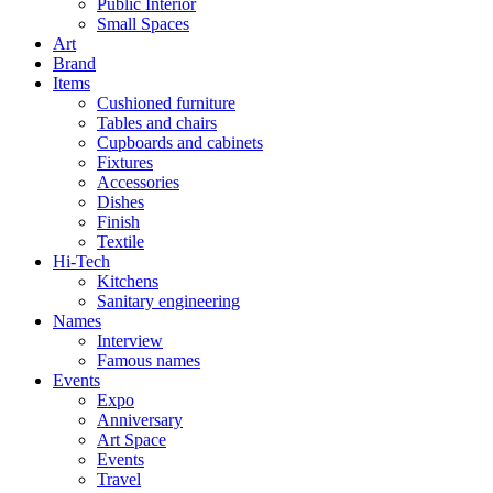
Public Interior
Small Spaces
Art
Brand
Items
Cushioned furniture
Tables and chairs
Cupboards and cabinets
Fixtures
Accessories
Dishes
Finish
Textile
Hi-Tech
Kitchens
Sanitary engineering
Names
Interview
Famous names
Events
Expo
Anniversary
Art Space
Events
Travel