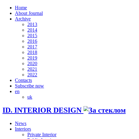
Home
About Journal
Archive
2013
2014
2015
2016
2017
2018
2019
2020
2021
2022
Contacts
Subscribe now
en
uk
ID. INTERIOR DESIGN
News
Interiors
Private Interior