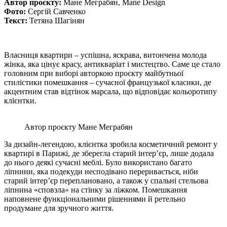
Автор проєкту:
Мане Меграбян, Mane Design
Фото:
Сергій Савченко
Текст:
Тетяна Шагінян
Власниця квартири – успішна, яскрава, витончена молода
жінка, яка цінує красу, антикваріат і мистецтво. Саме це стало
головним при виборі авторкою проєкту майбутньої
стилістики помешкання – сучасної французької класики, де
акцентним став відтінок марсала, що відповідає кольоротипу
клієнтки.
Автор проєкту Мане Меграбян
За дизайн-легендою, клієнтка зробила косметичний ремонт у
квартирі в Парижі, де зберегла старий інтер’єр, лише додала
до нього деякі сучасні меблі. Було використано багато
ліпнини, яка подекуди несподівано переривається, ніби
старий інтер’єр переплановано, а також у спальні стельова
ліпнина «сповзла» на стінку за ліжком. Помешкання
наповнене функціональними рішеннями й ретельно
продумане для зручного життя.