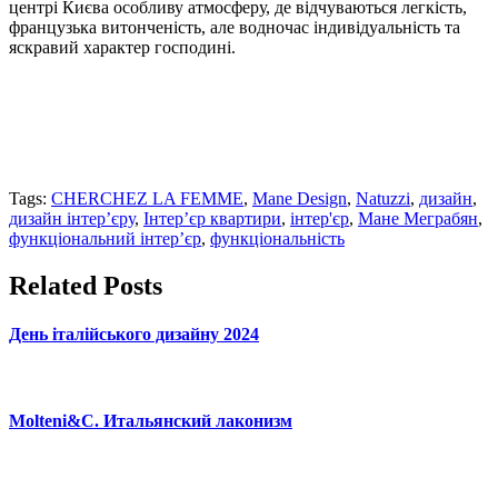
центрі Києва особливу атмосферу, де відчуваються легкість,
французька витонченість, але водночас індивідуальність та
яскравий характер господині.
Tags:
CHERCHEZ LA FEMME
,
Mane Design
,
Natuzzi
,
дизайн
,
дизайн інтер’єру
,
Інтер’єр квартири
,
інтер'єр
,
Мане Меграбян
,
функціональний інтер’єр
,
функціональність
Related Posts
День італійського дизайну 2024
Molteni&C. Итальянский лаконизм