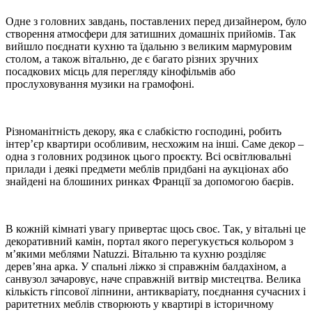
Одне з головних завдань, поставлених перед дизайнером, було
створення атмосфери для затишних домашніх прийомів. Так
вийшло поєднати кухню та їдальню з великим мармуровим
столом, а також вітальню, де є багато різних зручних
посадкових місць для перегляду кінофільмів або
прослуховування музики на грамофоні.
Різноманітність декору, яка є слабкістю господині, робить
інтер’єр квартири особливим, несхожим на інші. Саме декор –
одна з головних родзинок цього проєкту. Всі освітлювальні
прилади і деякі предмети меблів придбані на аукціонах або
знайдені на блошиних ринках Франції за допомогою баєрів.
В кожній кімнаті увагу привертає щось своє. Так, у вітальні це
декоративний камін, портал якого перегукується кольором з
м’якими меблями Natuzzi. Вітальню та кухню розділяє
дерев’яна арка. У спальні ліжко зі справжнім балдахіном, а
санвузол зачаровує, наче справжній витвір мистецтва. Велика
кількість гіпсової ліпнини, антикваріату, поєднання сучасних і
раритетних меблів створюють у квартирі в історичному