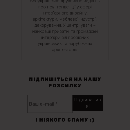
Всеукраїнське друковане видання
про нові тенденції у сфері
інтер'єрного дизайну,
архітектури, меблевої індустрії,
декорування. У центрі уваги –
найкращі приватні та громадські
інтер'єри від провідних
українських та зарубіжних
архітекторів.
ПІДПИШІТЬСЯ НА НАШУ
РОЗСИЛКУ
І НІЯКОГО СПАМУ :)