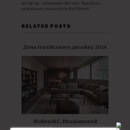
інтер'єр
,
компанія «Вітекс Україна»
,
унікальна технологія Softline®
RELATED POSTS
День італійського дизайну 2024
Molteni&C. Итальянский
лаконизм