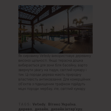
Як сировину Vetedy використовує деревину
високої щільності. Якщо терасна дошка
вибирається для зони біля басейну, варто
звернути увагу на падук, світлий кумару і
тик. Ці породи дерева мають природну
властивість антиковзання. Для комерційних
об’єктів з підвищеним трафіком підійдуть
міцні породи: мербау, іпе, світлий кумару.
TAGS:
Vetedy
,
Вітекс Україна
,
дерево
,
дизайн
,
дизайн інтер’єру
,