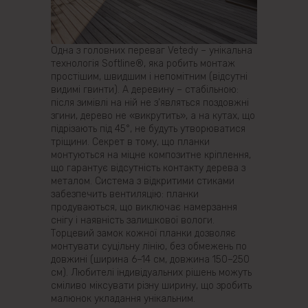
Одна з головних переваг Vetedy – унікальна
технологія Softline®, яка робить монтаж
простішим, швидшим і непомітним (відсутні
видимі гвинти). А деревину – стабільною:
після зимівлі на ній не з’являться поздовжні
згини, дерево не «викрутить», а на кутах, що
підрізають під 45°, не будуть утворюватися
тріщини. Секрет в тому, що планки
монтуються на міцне композитне кріплення,
що гарантує відсутність контакту дерева з
металом. Система з відкритими стиками
забезпечить вентиляцію: планки
продуваються, що виключає намерзання
снігу і наявність залишкової вологи.
Торцевий замок кожної планки дозволяє
монтувати суцільну лінію, без обмежень по
довжині (ширина 6–14 см, довжина 150–250
см). Любителі індивідуальних рішень можуть
сміливо міксувати різну ширину, що зробить
малюнок укладання унікальним.