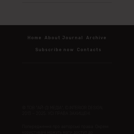
Home
About Journal
Archive
Subscribe now
Contacts
© ТОВ "АЙ-ДІ МЕДІА", ID.INTERIOR DESIGN,
2013 – 2025. УСІ ПРАВА ЗАХИЩЕНІ.
Попередження про авторські права: Окремі
користувачі можуть мати доступ до