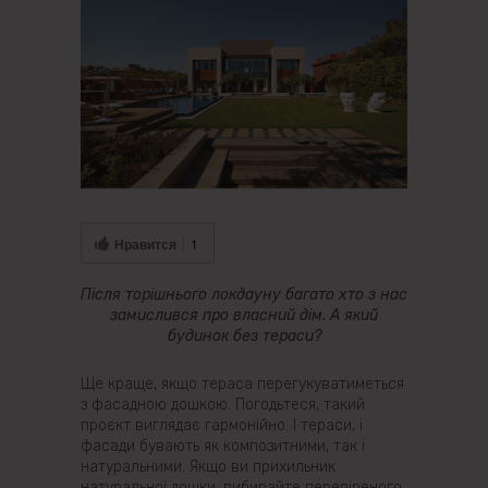
Нравится
1
Після торішнього локдауну багато хто з нас
замислився про власний дім. А який
будинок без тераси?
Ще краще, якщо тераса перегукуватиметься
з фасадною дошкою. Погодьтеся, такий
проєкт виглядає гармонійно. І тераси, і
фасади бувають як композитними, так і
натуральними. Якщо ви прихильник
натуральної дошки, вибирайте перевіреного