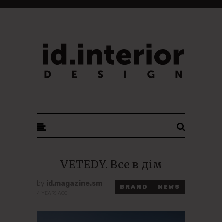
ID. INTERIOR DESIGN
VETEDY. Все в дім
by
id.magazine.sm
BRAND
NEWS
4 YEARS AGO