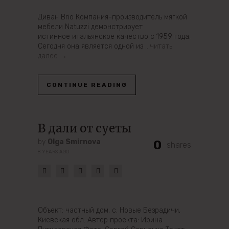
Диван Brio Компания-производитель мягкой
мебели Natuzzi демонстрирует
истинное итальянское качество с 1959 года.
Сегодня она является одной из
…читать
далее →
CONTINUE READING
В дали от суеты
by
Olga Smirnova
0
shares
8 YEARS AGO
Объект: частный дом, с. Новые Безрадичи,
Киевская обл. Автор проекта: Ирина