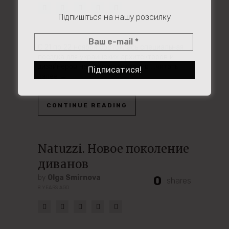
Підпишіться на нашу розсилку
C 21 по 22 ноября состоялась специальная
поездка для украинских архитекторов и
дизайнеров на производство и в
…читать
далее →
CONTINUE READING
Natuzzi. Новое поколение
диванов
by
Olga Smirnova
0
shares
8 YEARS AGO