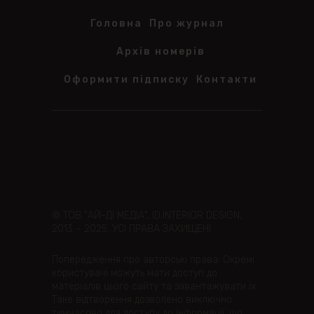
Головна
Про журнал
Архів номерів
Оформити підписку
Контакти
© ТОВ "АЙ-ДІ МЕДІА", ID.INTERIOR DESIGN,
2013 – 2025. УСІ ПРАВА ЗАХИЩЕНІ.
Попередження про авторські права: Окремі
користувачі можуть мати доступ до
матеріалів цього сайту та завантажувати їх.
Таке відтворення дозволено виключно
тимчасово для доступу до інформації, що