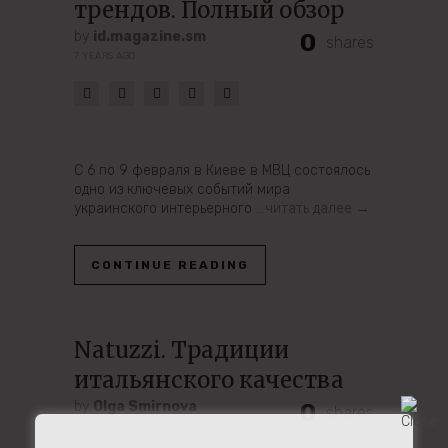
трендов. Полный обзор
by
id.magazine.sm
0
shares
7 YEARS AGO
С 6 по 9 февраля в Киеве в МВЦ состоялось
одно из ключевых событий мира
украинского интерьерного
…читать далее →
CONTINUE READING
Natuzzi. Традиции
итальянского качества
by
Olga Smirnova
0
shares
8 YEARS AGO