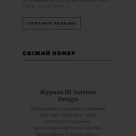
Путиловская Фото: Сергей Савченко Текст:
Ольга
…читать далее →
CONTINUE READING
СВІЖИЙ НОМЕР
Журнал ID. Interior
Design
Всеукраїнське друковане видання
про нові тенденції у сфері
інтер'єрного дизайну,
архітектури, меблевої індустрії,
декорування. У центрі уваги –