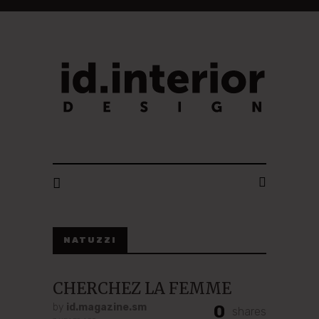
ID. INTERIOR DESIGN
NATUZZI
CHERCHEZ LA FEMME
by
id.magazine.sm
0
shares