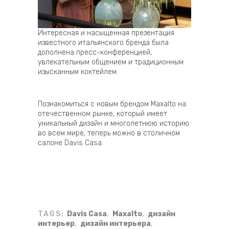
Интересная и насыщенная презентация
известного итальянского бренда была
дополнена пресс-конференцией,
увлекательным общением и традиционным
изысканным коктейлем.
Познакомиться с новым брендом Maxalto на
отечественном рынке, который имеет
уникальный дизайн и многолетнюю историю
во всем мире, теперь можно в столичном
салоне Davis Casa.
TAGS:
Davis Casa
,
Maxalto
,
дизайн
интерьер
,
дизайн интерьера
,